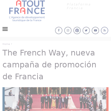
Panel de gestión de cookies
Jump to navigation
Plataforma
Francia
›
Home
The French Way, nueva
You are here
campaña de promoción
de Francia