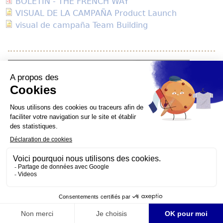
BOLETIN - THE FRENCH WAY
VISUAL DE LA CAMPAÑA Product Launch
visual de campaña Team Building
YouTube está deshabilitado.
Permitir